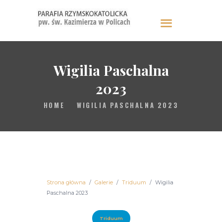
Parafia pw. św. Kazimierza w
Policach
Wigilia Paschalna
INFORMACJE
2023
POSŁUGA I SAKRAMENTY
HOME
WIGILIA PASCHALNA 2023
WSPÓLNOTY
GALERIA
KONTAKT
Strona główna
Galerie
Triduum
Wigilia
Paschalna 2023
Triduum