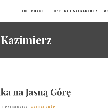
INFORMACJE
POSŁUGA I SAKRAMENTY
W
rafia pw. św. Kazimierza w Polic
INFORMACJE
 Kazimierz
POSŁUGA I SAKRAMENTY
WSPÓLNOTY
GALERIA
KONTAKT
ka na Jasną Górę
CATEGORIES:
AKTUALNOŚCI