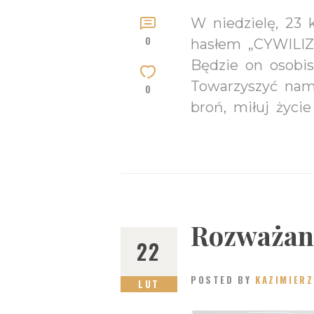
W niedzielę, 23 k
0
hasłem „CYWILIZA
Będzie on osobis
Towarzyszyć nam 
0
broń, miłuj życie
Rozważani
22
POSTED BY
KAZIMIERZ
LUT