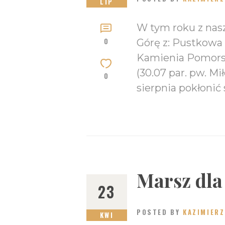
LIP
W tym roku z nasz
0
Górę z: Pustkowa (
Kamienia Pomorski
(30.07 par. pw. Mi
0
sierpnia pokłonić
Marsz dla
23
POSTED BY
KAZIMIERZ
KWI